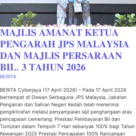
𝐌𝐀𝐉𝐋𝐈𝐒 𝐀𝐌𝐀𝐍𝐀𝐓 𝐊𝐄𝐓𝐔𝐀
𝐏𝐄𝐍𝐆𝐀𝐑𝐀𝐇 𝐉𝐏𝐒 𝐌𝐀𝐋𝐀𝐘𝐒𝐈𝐀
𝐃𝐀𝐍 𝐌𝐀𝐉𝐋𝐈𝐒 𝐏𝐄𝐑𝐒𝐀𝐑𝐀𝐀𝐍
𝐁𝐈𝐋. 𝟑 𝐓𝐀𝐇𝐔𝐍 𝟐𝟎𝟐𝟔
BERITA
BERITA Cyberjaya (17 April 2026) – Pada 17 April 2026
bertempat di Dewan Serbaguna JPS Malaysia, Jabatan
Pengairan dan Saliran Negeri Kedah telah menerima
pengiktirafan melalui penyampaian sijil penghargaan atas
pencapaian cemerlang: Prestasi Pembayaran Bil dan
Tuntutan dalam Tempoh 7 Hari sebanyak 100% bagi Tahun
Kewangan 2025 Prestasi Pencapaian 100% Rancangan