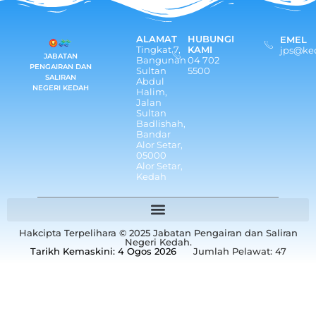
ALAMAT
HUBUNGI
EMEL
Tingkat 7,
KAMI
jps@ke
JABATAN
Bangunan
04 702
PENGAIRAN DAN
Sultan
5500
SALIRAN
Abdul
NEGERI KEDAH
Halim,
Jalan
Sultan
Badlishah,
Bandar
Alor Setar,
05000
Alor Setar,
Kedah
Hakcipta Terpelihara © 2025 Jabatan Pengairan dan Saliran
Negeri Kedah.
Tarikh Kemaskini: 4 Ogos 2026
Jumlah Pelawat:
47