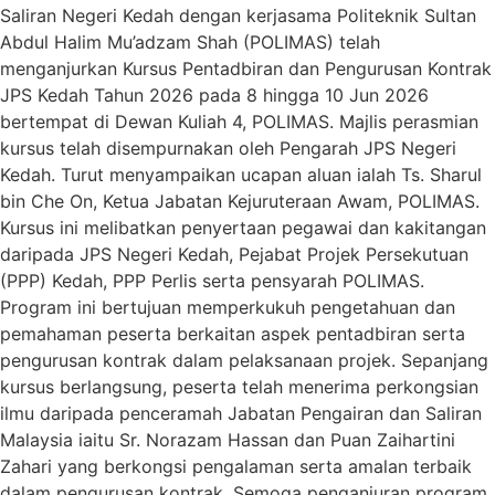
Saliran Negeri Kedah dengan kerjasama Politeknik Sultan
Abdul Halim Mu’adzam Shah (POLIMAS) telah
menganjurkan Kursus Pentadbiran dan Pengurusan Kontrak
JPS Kedah Tahun 2026 pada 8 hingga 10 Jun 2026
bertempat di Dewan Kuliah 4, POLIMAS. Majlis perasmian
kursus telah disempurnakan oleh Pengarah JPS Negeri
Kedah. Turut menyampaikan ucapan aluan ialah Ts. Sharul
bin Che On, Ketua Jabatan Kejuruteraan Awam, POLIMAS.
Kursus ini melibatkan penyertaan pegawai dan kakitangan
daripada JPS Negeri Kedah, Pejabat Projek Persekutuan
(PPP) Kedah, PPP Perlis serta pensyarah POLIMAS.
Program ini bertujuan memperkukuh pengetahuan dan
pemahaman peserta berkaitan aspek pentadbiran serta
pengurusan kontrak dalam pelaksanaan projek. Sepanjang
kursus berlangsung, peserta telah menerima perkongsian
ilmu daripada penceramah Jabatan Pengairan dan Saliran
Malaysia iaitu Sr. Norazam Hassan dan Puan Zaihartini
Zahari yang berkongsi pengalaman serta amalan terbaik
dalam pengurusan kontrak. Semoga penganjuran program