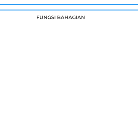
FUNGSI BAHAGIAN
UCAPAN ALUAN
CARTA ORGANISASI
DIREKTORI STAF
HUBUNGI