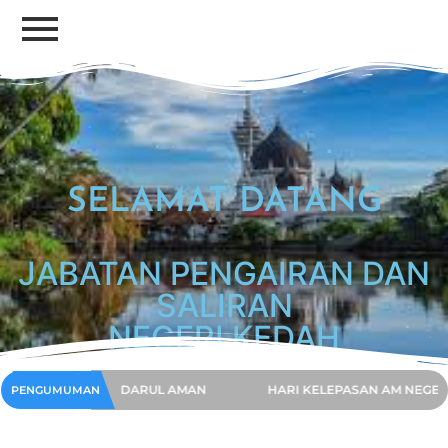
SELAMAT DATANG​
JABATAN PENGAIRAN DAN
SALIRAN
NEGERI KEDAH
 NEGERI KEDAH DARUL AMAN
HARI KELEPASAN AM NEGERI K
PENGUMUMAN