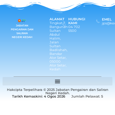
ALAMAT
HUBUNGI
EMEL
Tingkat 7,
KAMI
jps@ke
JABATAN
Bangunan
04 702
PENGAIRAN DAN
Sultan
5500
SALIRAN
Abdul
NEGERI KEDAH
Halim,
Jalan
Sultan
Badlishah,
Bandar
Alor Setar,
05000
Alor Setar,
Kedah
Hakcipta Terpelihara © 2025 Jabatan Pengairan dan Saliran
Negeri Kedah.
Tarikh Kemaskini: 4 Ogos 2026
Jumlah Pelawat:
5